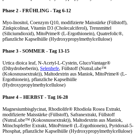
Phase 2 - FRÜHLING - Tag 6-12
Myo-Inositol, Coenzym Q10, modifizierte Maisstärke (Füllstoff),
Zinkpicolinat, Vitamin D3 (Cholecalciferol), Trennmittel
(Siliciumdioxid), MitoPrime® (L-Ergothionein), Quatrefolic®,
pflanzliche Kapselhülle (Hydroxypropylmethylcellulose)
Phase 3 - SOMMER - Tag 13-15
Urtica dioica leaf, N-Acetyl-L-Cystein, GlucoVantage®
(Dihydroberberin),
Selenhefe
, Füllstoff (NutraLube™
(Kokosnussextrakt)), Maltodextrin aus Maniok, MitoPrime® (L-
Ergothionein), pflanzliche Kapselhülle
(Hydroxypropylmethylcellulose)
Phase 4 – HERBST - Tag 16-28
Magnesiumbisglycinat, Rhodiolife® Rhodiola Rosea Extrakt,
modifizierte Maisstärke (Füllstoff), Safranextrakt, Füllstoff
(NutraLube™ (Kokosnussextrakt)), Maltodextrin aus Maniok,
Mönchspfeffer Extrakt, MitoPrime® (L-Ergothionein), Pyridoxal-5-
Phosphat, pflanzliche Kapselhülle (Hydroxypropylmethylcellulose)