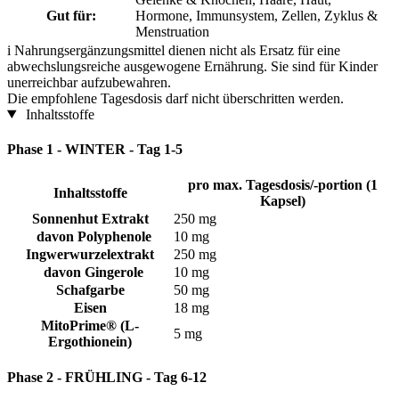
Gut für:
Hormone, Immunsystem, Zellen, Zyklus &
Menstruation
i
Nahrungsergänzungsmittel dienen nicht als Ersatz für eine
abwechslungsreiche ausgewogene Ernährung. Sie sind für Kinder
unerreichbar aufzubewahren.
Die empfohlene Tagesdosis darf nicht überschritten werden.
Inhaltsstoffe
Phase 1 - WINTER - Tag 1-5
pro max. Tagesdosis/-portion (1
Inhaltsstoffe
Kapsel)
Sonnenhut Extrakt
250 mg
davon Polyphenole
10 mg
Ingwerwurzelextrakt
250 mg
davon Gingerole
10 mg
Schafgarbe
50 mg
Eisen
18 mg
MitoPrime® (L-
5 mg
Ergothionein)
Phase 2 - FRÜHLING - Tag 6-12