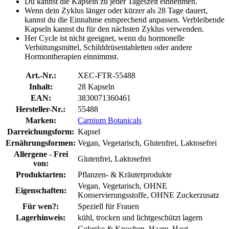
Du kannst die Kapseln zu jeder Tageszeit einnehmen.
Wenn dein Zyklus länger oder kürzer als 28 Tage dauert,
kannst du die Einnahme entsprechend anpassen. Verbleibende
Kapseln kannst du für den nächsten Zyklus verwenden.
Her Cycle ist nicht geeignet, wenn du hormonelle
Verhütungsmittel, Schilddrüsentabletten oder andere
Hormontherapien einnimmst.
Art.-Nr.:
XEC-FTR-55488
Inhalt:
28 Kapseln
EAN:
3830071360461
Hersteller-Nr.:
55488
Marken:
Carnium Botanicals
Darreichungsform:
Kapsel
Ernährungsformen:
Vegan, Vegetarisch, Glutenfrei, Laktosefrei
Allergene - Frei
Glutenfrei, Laktosefrei
von:
Produktarten:
Pflanzen- & Kräuterprodukte
Vegan, Vegetarisch, OHNE
Eigenschaften:
Konservierungsstoffe, OHNE Zuckerzusatz
Für wen?:
Speziell für Frauen
Lagerhinweis:
kühl, trocken und lichtgeschützt lagern
Gelenke & Knochen, Haare, Haut,