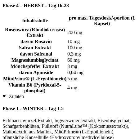
Phase 4 – HERBST - Tag 16-28
pro max. Tagesdosis/-portion (1
Inhaltsstoffe
Kapsel)
Rosenwurz (Rhodiola rosea)
200 mg
Extrakt
davon Rosavin
10 mg
Safran Extrakt
100 mg
davon Safranal
0,3 mg
Magnesiumbisglycinat
60 mg
Mönchspfeffer Extrakt
8 mg
davon Agnuside
0,04 mg
MitoPrime® (L-Ergothionein)
5 mg
Vitamin B6 (Pyridoxal-5-
4 mg
phosphat)
Zutaten
Phase 1 - WINTER - Tag 1-5
Echinaceawurzel-Extrakt, Ingwerwurzelextrakt, Eisenbisglycinat,
Schafgarbenblüten, Füllstoff (NutraLube™ (Kokosnussextrakt)),
Maltodextrin aus Maniok, MitoPrime® (L-Ergothionein),
pflanzliche Kapselhülle (Hydroxypropylmethylcellulose)