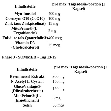
pro max. Tagesdosis/-portion (1
Inhaltsstoffe
Kapsel)
Myo-Inositol
400 mg
Coenzym Q10 (CoQ10)
100 mg
Zink (aus Zinkpicolinat)
15 mg
MitoPrime® (L-
5 mg
Ergothionein)
Folsäure (als Quatrefolic®)
400 mcg
Vitamin D3
25 mcg
(Cholecalciferol)
Phase 3 - SOMMER - Tag 13-15
pro max. Tagesdosis/-portion (1
Inhaltsstoffe
Kapsel)
Brennnessel Extrakt
300 mg
N-Acetyl-L-Cystein
150 mg
GlucoVantage®
150 mg
(Dihydroberberin)
MitoPrime® (L-
5 mg
Ergothionein)
Selen
55 mcg