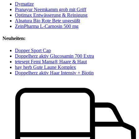
Dymatize
Pranayur Neemkamm grob mit Griff
Optimax Entwässerung & Reinigung
Alnatura Bio Rote Bete ungesüßt
ZeinPharma L-Carnosin 500 mg
Neuheiten:
Dopper Sport Cap
Doppelherz aktiv Glucosamin 700 Extra
tetesept Femi Mama® Haare & Haut
hay herb Gute Laune Komplex
Doppelherz aktiv Haar Intensiv + Biotin