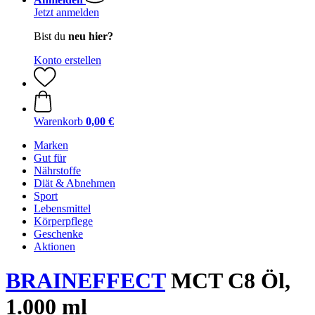
Jetzt anmelden
Bist du
neu hier?
Konto erstellen
Warenkorb
0,00 €
Marken
Gut für
Nährstoffe
Diät & Abnehmen
Sport
Lebensmittel
Körperpflege
Geschenke
Aktionen
BRAINEFFECT
MCT C8 Öl,
1.000 ml