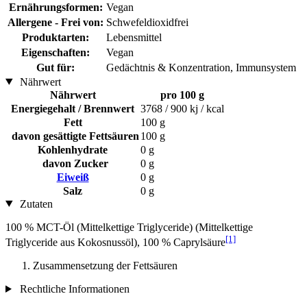
Ernährungsformen:
Vegan
Allergene - Frei von:
Schwefeldioxidfrei
Produktarten:
Lebensmittel
Eigenschaften:
Vegan
Gut für:
Gedächtnis & Konzentration, Immunsystem
Nährwert
Nährwert
pro 100 g
Energiegehalt / Brennwert
3768 / 900 kj / kcal
Fett
100 g
davon gesättigte Fettsäuren
100 g
Kohlenhydrate
0 g
davon Zucker
0 g
Eiweiß
0 g
Salz
0 g
Zutaten
100 % MCT-Öl (Mittelkettige Triglyceride) (Mittelkettige
[1]
Triglyceride aus Kokosnussöl), 100 % Caprylsäure
Zusammensetzung der Fettsäuren
Rechtliche Informationen