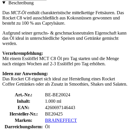
Beschreibung
Das
MCT-Öl
enthält charakteristische mittelkettige Fettsäuren. Das
Rocket C8 wird ausschließlich aus Kokosnüssen gewonnen und
besteht zu 100 % aus Caprylsäure.
Aufgrund seiner geruchs- & geschmacksneutralen Eigenschaft kann
das Öl ideal in unterschiedliche Speisen und Getränke gemischt
werden.
Verzehrempfehlung:
Mit einem Esslöffel MCT C8 Öl pro Tag starten und die Menge
nach einigen Wochen auf 2-3 Esslöffel pro Tag erhöhen.
Ideen zur Anwendung:
Das Rocket C8 eignet sich ideal zur Herstellung eines Rocket
Coffee Getränkes oder als Zusatz in Smoothies, Shakes und Salaten.
Art.-Nr.:
BE-BE20024
Inhalt:
1.000 ml
EAN:
4260697146443
Hersteller-Nr.:
BE20425
Marken:
BRAINEFFECT
Darreichungsform:
Öl