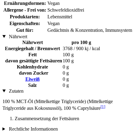
Ernährungsformen:
Vegan
Allergene - Frei von:
Schwefeldioxidfrei
Produktarten:
Lebensmittel
Eigenschaften:
Vegan
Gut für:
Gedächtnis & Konzentration, Immunsystem
Nährwert
Nährwert
pro 100 g
Energiegehalt / Brennwert
3768 / 900 kj / kcal
Fett
100 g
davon gesättigte Fettsäuren
100 g
Kohlenhydrate
0 g
davon Zucker
0 g
Eiweiß
0 g
Salz
0 g
Zutaten
100 % MCT-Öl (Mittelkettige Triglyceride) (Mittelkettige
[1]
Triglyceride aus Kokosnussöl), 100 % Caprylsäure
Zusammensetzung der Fettsäuren
Rechtliche Informationen