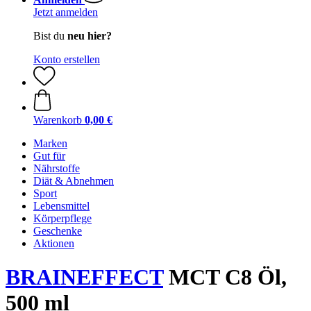
Jetzt anmelden
Bist du
neu hier?
Konto erstellen
Warenkorb
0,00 €
Marken
Gut für
Nährstoffe
Diät & Abnehmen
Sport
Lebensmittel
Körperpflege
Geschenke
Aktionen
BRAINEFFECT
MCT C8 Öl,
500 ml