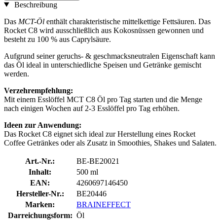
Beschreibung
Das
MCT-Öl
enthält charakteristische mittelkettige Fettsäuren. Das
Rocket C8 wird ausschließlich aus Kokosnüssen gewonnen und
besteht zu 100 % aus Caprylsäure.
Aufgrund seiner geruchs- & geschmacksneutralen Eigenschaft kann
das Öl ideal in unterschiedliche Speisen und Getränke gemischt
werden.
Verzehrempfehlung:
Mit einem Esslöffel MCT C8 Öl pro Tag starten und die Menge
nach einigen Wochen auf 2-3 Esslöffel pro Tag erhöhen.
Ideen zur Anwendung:
Das Rocket C8 eignet sich ideal zur Herstellung eines Rocket
Coffee Getränkes oder als Zusatz in Smoothies, Shakes und Salaten.
Art.-Nr.:
BE-BE20021
Inhalt:
500 ml
EAN:
4260697146450
Hersteller-Nr.:
BE20446
Marken:
BRAINEFFECT
Darreichungsform:
Öl