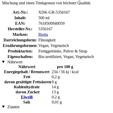
Mischung und einen Trinkgenuss von höchster Qualität.
Art.-Nr.:
XDK-GR-5356167
Inhalt:
500 ml
EAN:
7618500940059
Hersteller-Nr.:
5356167
Marken:
Biotta
Darreichungsform:
Flüssigkeit
Ernährungsformen:
Vegan, Vegetarisch
Produktarten:
Fertiggetränke, Pulver & Sirup
Eigenschaften:
Bio-zertifiziert, Vegan, Vegetarisch
Nährwert
Nährwert
pro 100 g
Energiegehalt / Brennwert
234 / 56 kj / kcal
Fett
0,2 g
davon gesättigte Fettsäuren
0 g
Kohlenhydrate
14 g
davon Zucker
13 g
Eiweiß
0,2 g
Salz
0,01 g
Zutaten