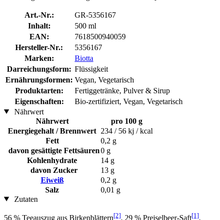
Art.-Nr.:
GR-5356167
Inhalt:
500 ml
EAN:
7618500940059
Hersteller-Nr.:
5356167
Marken:
Biotta
Darreichungsform:
Flüssigkeit
Ernährungsformen:
Vegan, Vegetarisch
Produktarten:
Fertiggetränke, Pulver & Sirup
Eigenschaften:
Bio-zertifiziert, Vegan, Vegetarisch
Nährwert
Nährwert
pro 100 g
Energiegehalt / Brennwert
234 / 56 kj / kcal
Fett
0,2 g
davon gesättigte Fettsäuren
0 g
Kohlenhydrate
14 g
davon Zucker
13 g
Eiweiß
0,2 g
Salz
0,01 g
Zutaten
[2]
[1]
56 % Teeauszug aus Birkenblättern
, 29 % Preiselbeer-Saft
,