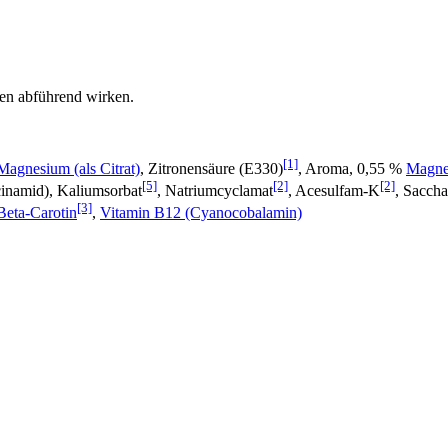
en abführend wirken.
[1]
Magnesium (als Citrat)
, Zitronensäure (E330)
, Aroma, 0,55 %
Magne
[5]
[2]
[2]
cinamid), Kaliumsorbat
, Natriumcyclamat
, Acesulfam-K
, Saccha
[3]
Beta-Carotin
,
Vitamin B12 (Cyanocobalamin)