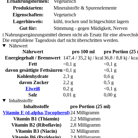
Ernährungsformen:
Vegetarisch
Produktarten:
Mineralstoffe & Spurenelemente
Eigenschaften:
Vegetarisch
Lagerhinweis:
kühl, trocken und lichtgeschützt lagern
Gut für:
Stimmung - gegen Müdigkeit, Nerven
i
Nahrungsergänzungsmittel dienen nicht als Ersatz für eine abwechs
Die empfohlene Tagesdosis darf nicht überschritten werden.
Nährwert
Nährwert
pro 100 ml
pro Portion (25 
Energiegehalt / Brennwert
147,4 / 35,2 kj / kcal
36,8 / 8,8 kj / kca
Fett
<0,1 g
<0,1 g
davon gesättigte Fettsäuren
<0,1 g
<0,1 g
Kohlenhydrate
2,3 g
0,6 g
davon Zucker
2,2 g
0,5 g
Eiweiß
0,2 g
<0,1 g
Salz
0,01 g
0,00 g
Inhaltsstoffe
Inhaltsstoffe
pro Portion (25 ml)
Vitamin E (d-alpha-Tocopherol)
24 Milligramm
Vitamin B1 (Thiamin)
2,2 Milligramm
Vitamin B2 (Riboflavin)
2,8 Milligramm
Vitamin B3 (Niacin)
32 Milligramm
Vitamin B6 (Pyridoxin)
2,8 Milligramm