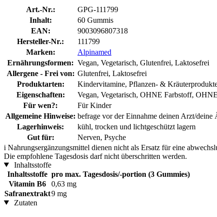
Art.-Nr.:
GPG-111799
Inhalt:
60 Gummis
EAN:
9003096807318
Hersteller-Nr.:
111799
Marken:
Alpinamed
Ernährungsformen:
Vegan, Vegetarisch, Glutenfrei, Laktosefrei
Allergene - Frei von:
Glutenfrei, Laktosefrei
Produktarten:
Kindervitamine, Pflanzen- & Kräuterprodukt
Eigenschaften:
Vegan, Vegetarisch, OHNE Farbstoff, OHNE 
Für wen?:
Für Kinder
Allgemeine Hinweise:
befrage vor der Einnahme deinen Arzt/deine 
Lagerhinweis:
kühl, trocken und lichtgeschützt lagern
Gut für:
Nerven, Psyche
i
Nahrungsergänzungsmittel dienen nicht als Ersatz für eine abwechs
Die empfohlene Tagesdosis darf nicht überschritten werden.
Inhaltsstoffe
Inhaltsstoffe
pro max. Tagesdosis/-portion (3 Gummies)
Vitamin B6
0,63 mg
Safranextrakt
9 mg
Zutaten