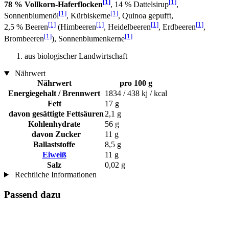
[1]
[1]
78 % Vollkorn-Haferflocken
, 14 % Dattelsirup
,
[1]
[1]
Sonnenblumenöl
, Kürbiskerne
, Quinoa gepufft,
[1]
[1]
[1]
[1]
2,5 % Beeren
(Himbeeren
, Heidelbeeren
, Erdbeeren
,
[1]
[1]
Brombeeren
), Sonnenblumenkerne
aus biologischer Landwirtschaft
Nährwert
Nährwert
pro 100 g
Energiegehalt / Brennwert
1834 / 438 kj / kcal
Fett
17 g
davon gesättigte Fettsäuren
2,1 g
Kohlenhydrate
56 g
davon Zucker
11 g
Ballaststoffe
8,5 g
Eiweiß
11 g
Salz
0,02 g
Rechtliche Informationen
Passend dazu