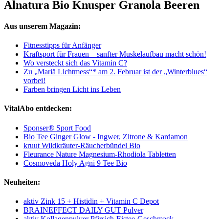
Alnatura Bio Knusper Granola Beeren
Aus unserem Magazin:
Fitnesstipps für Anfänger
Kraftsport für Frauen – sanfter Muskelaufbau macht schön!
Wo versteckt sich das Vitamin C?
Zu „Mariä Lichtmess“* am 2. Februar ist der „Winterblues“
vorbei!
Farben bringen Licht ins Leben
VitalAbo entdecken:
Sponser® Sport Food
Bio Tee Ginger Glow - Ingwer, Zitrone & Kardamon
kruut Wildkräuter-Räucherbündel Bio
Fleurance Nature Magnesium-Rhodiola Tabletten
Cosmoveda Holy Agni 9 Tee Bio
Neuheiten:
aktiv Zink 15 + Histidin + Vitamin C Depot
BRAINEFFECT DAILY GUT Pulver
aktiv Kollagenpulver Pfirsich-Eistee-Geschmack