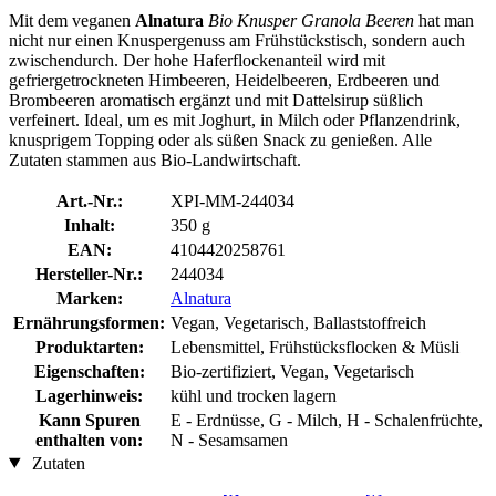
Mit dem veganen
Alnatura
Bio Knusper Granola Beeren
hat man
nicht nur einen Knuspergenuss am Frühstückstisch, sondern auch
zwischendurch. Der hohe Haferflockenanteil wird mit
gefriergetrockneten Himbeeren, Heidelbeeren, Erdbeeren und
Brombeeren aromatisch ergänzt und mit Dattelsirup süßlich
verfeinert. Ideal, um es mit Joghurt, in Milch oder Pflanzendrink,
knusprigem Topping oder als süßen Snack zu genießen. Alle
Zutaten stammen aus Bio-Landwirtschaft.
Art.-Nr.:
XPI-MM-244034
Inhalt:
350 g
EAN:
4104420258761
Hersteller-Nr.:
244034
Marken:
Alnatura
Ernährungsformen:
Vegan, Vegetarisch, Ballaststoffreich
Produktarten:
Lebensmittel, Frühstücksflocken & Müsli
Eigenschaften:
Bio-zertifiziert, Vegan, Vegetarisch
Lagerhinweis:
kühl und trocken lagern
Kann Spuren
E - Erdnüsse, G - Milch, H - Schalenfrüchte,
enthalten von:
N - Sesamsamen
Zutaten