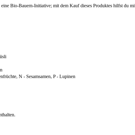
tzt eine Bio-Bauern-Initiative; mit dem Kauf dieses Produktes hilfst du
üsli
rn
enfrüchte, N - Sesamsamen, P - Lupinen
thalten.