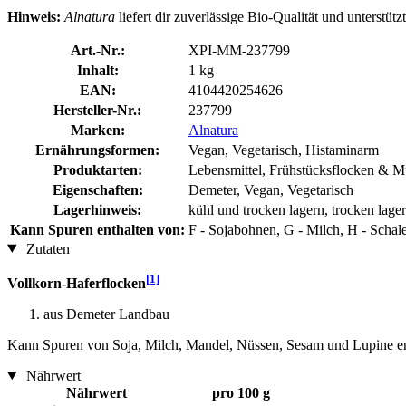
Hinweis:
Alnatura
liefert dir zuverlässige Bio-Qualität und unterstü
Art.-Nr.:
XPI-MM-237799
Inhalt:
1 kg
EAN:
4104420254626
Hersteller-Nr.:
237799
Marken:
Alnatura
Ernährungsformen:
Vegan, Vegetarisch, Histaminarm
Produktarten:
Lebensmittel, Frühstücksflocken & M
Eigenschaften:
Demeter, Vegan, Vegetarisch
Lagerhinweis:
kühl und trocken lagern, trocken lage
Kann Spuren enthalten von:
F - Sojabohnen, G - Milch, H - Schal
Zutaten
[1]
Vollkorn-Haferflocken
aus Demeter Landbau
Kann Spuren von Soja, Milch, Mandel, Nüssen, Sesam und Lupine en
Nährwert
Nährwert
pro 100 g