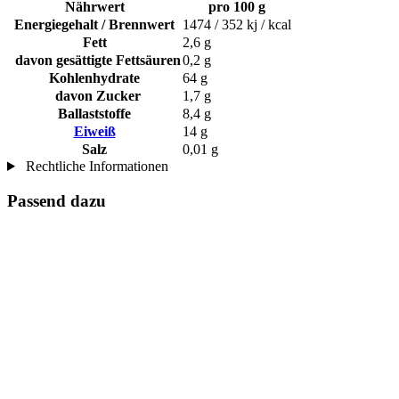
Nährwert
pro 100 g
Energiegehalt / Brennwert
1474 / 352 kj / kcal
Fett
2,6 g
davon gesättigte Fettsäuren
0,2 g
Kohlenhydrate
64 g
davon Zucker
1,7 g
Ballaststoffe
8,4 g
Eiweiß
14 g
Salz
0,01 g
Rechtliche Informationen
Passend dazu