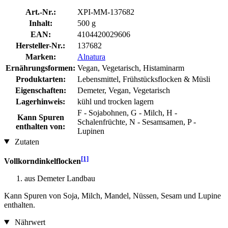
Art.-Nr.:
XPI-MM-137682
Inhalt:
500 g
EAN:
4104420029606
Hersteller-Nr.:
137682
Marken:
Alnatura
Ernährungsformen:
Vegan, Vegetarisch, Histaminarm
Produktarten:
Lebensmittel, Frühstücksflocken & Müsli
Eigenschaften:
Demeter, Vegan, Vegetarisch
Lagerhinweis:
kühl und trocken lagern
F - Sojabohnen, G - Milch, H -
Kann Spuren
Schalenfrüchte, N - Sesamsamen, P -
enthalten von:
Lupinen
Zutaten
[1]
Vollkorndinkelflocken
aus Demeter Landbau
Kann Spuren von Soja, Milch, Mandel, Nüssen, Sesam und Lupine
enthalten.
Nährwert