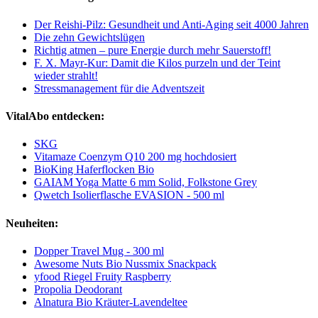
Der Reishi-Pilz: Gesundheit und Anti-Aging seit 4000 Jahren
Die zehn Gewichtslügen
Richtig atmen – pure Energie durch mehr Sauerstoff!
F. X. Mayr-Kur: Damit die Kilos purzeln und der Teint
wieder strahlt!
Stressmanagement für die Adventszeit
VitalAbo entdecken:
SKG
Vitamaze Coenzym Q10 200 mg hochdosiert
BioKing Haferflocken Bio
GAIAM Yoga Matte 6 mm Solid, Folkstone Grey
Qwetch Isolierflasche EVASION - 500 ml
Neuheiten:
Dopper Travel Mug - 300 ml
Awesome Nuts Bio Nussmix Snackpack
yfood Riegel Fruity Raspberry
Propolia Deodorant
Alnatura Bio Kräuter-Lavendeltee