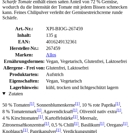
Scharfe Tomate
enthält einen satten Anteil von 72 % Gemüse,
wodurch du die Intensität der Tomate mit jedem Bissen schmecken
kann. Feines Chilipulver verleiht der Gemüsestreichcreme runde
Schärfe.
Art.-Nr.:
XPI-BIOG-267459
Inhalt:
135 g
EAN:
4016249132361
Hersteller-Nr.:
267459
Marken:
Allos
Ernährungsformen:
Vegan, Vegetarisch, Glutenfrei, Laktosefrei
Allergene - Frei von:
Glutenfrei, Laktosefrei
Produktarten:
Aufstrich
Eigenschaften:
Vegan, Vegetarisch
Lagerhinweis:
kühl, trocken und lichtgeschützt lagern
Zutaten
[1]
[1]
[1]
50 % Tomaten
, Sonnenblumenkerne
, 10 % rote Paprika
,
[1]
[1]
[1]
8 % Tomatenmark
, Agavendicksaft
, Olivenöl nativ extra
,
[1]
[1]
4 % Kirschtomaten
, Kartoffelstärke
, Meersalz,
[1]
[1]
[1]
[1]
Zitronensaftkonzentrat
, 0,5 % Chilli
, Basilikum
, Oregano
,
[1]
[1]
Knoblauch
, Paprikapulver
, Verdickungsmittel