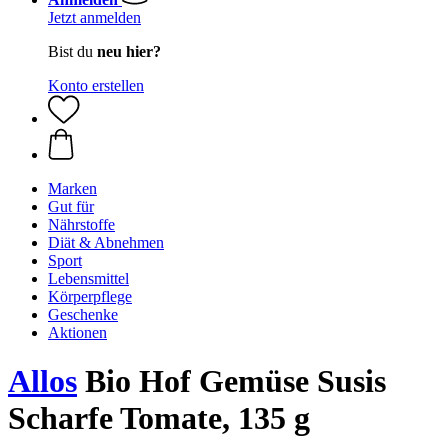
Jetzt anmelden
Bist du
neu hier?
Konto erstellen
Marken
Gut für
Nährstoffe
Diät & Abnehmen
Sport
Lebensmittel
Körperpflege
Geschenke
Aktionen
Allos
Bio Hof Gemüse Susis
Scharfe Tomate, 135 g