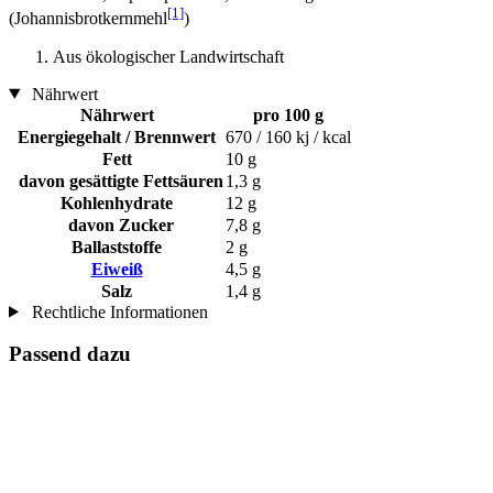
[1]
(Johannisbrotkernmehl
)
Aus ökologischer Landwirtschaft
Nährwert
Nährwert
pro 100 g
Energiegehalt / Brennwert
670 / 160 kj / kcal
Fett
10 g
davon gesättigte Fettsäuren
1,3 g
Kohlenhydrate
12 g
davon Zucker
7,8 g
Ballaststoffe
2 g
Eiweiß
4,5 g
Salz
1,4 g
Rechtliche Informationen
Passend dazu