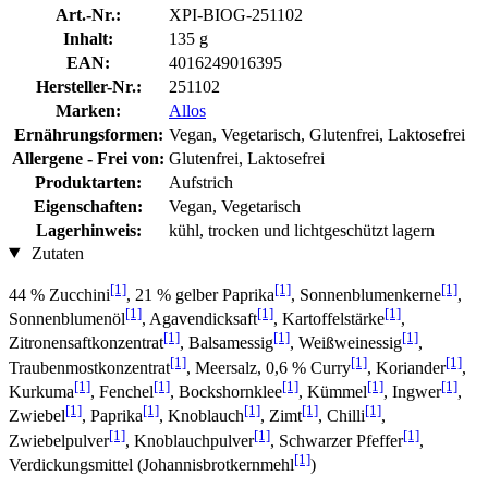
Art.-Nr.:
XPI-BIOG-251102
Inhalt:
135 g
EAN:
4016249016395
Hersteller-Nr.:
251102
Marken:
Allos
Ernährungsformen:
Vegan, Vegetarisch, Glutenfrei, Laktosefrei
Allergene - Frei von:
Glutenfrei, Laktosefrei
Produktarten:
Aufstrich
Eigenschaften:
Vegan, Vegetarisch
Lagerhinweis:
kühl, trocken und lichtgeschützt lagern
Zutaten
[1]
[1]
[1]
44 % Zucchini
, 21 % gelber Paprika
, Sonnenblumenkerne
,
[1]
[1]
[1]
Sonnenblumenöl
, Agavendicksaft
, Kartoffelstärke
,
[1]
[1]
[1]
Zitronensaftkonzentrat
, Balsamessig
, Weißweinessig
,
[1]
[1]
[1]
Traubenmostkonzentrat
, Meersalz, 0,6 % Curry
, Koriander
,
[1]
[1]
[1]
[1]
[1]
Kurkuma
, Fenchel
, Bockshornklee
, Kümmel
, Ingwer
,
[1]
[1]
[1]
[1]
[1]
Zwiebel
, Paprika
, Knoblauch
, Zimt
, Chilli
,
[1]
[1]
[1]
Zwiebelpulver
, Knoblauchpulver
, Schwarzer Pfeffer
,
[1]
Verdickungsmittel (Johannisbrotkernmehl
)