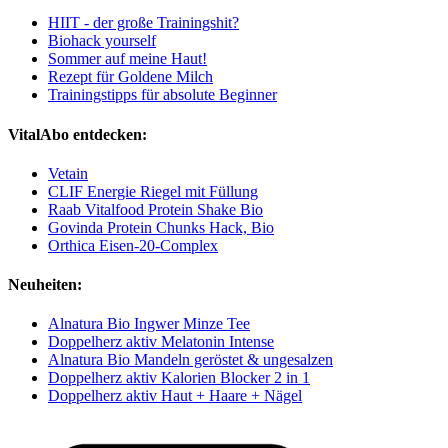
HIIT - der große Trainingshit?
Biohack yourself
Sommer auf meine Haut!
Rezept für Goldene Milch
Trainingstipps für absolute Beginner
VitalAbo entdecken:
Vetain
CLIF Energie Riegel mit Füllung
Raab Vitalfood Protein Shake Bio
Govinda Protein Chunks Hack, Bio
Orthica Eisen-20-Complex
Neuheiten:
Alnatura Bio Ingwer Minze Tee
Doppelherz aktiv Melatonin Intense
Alnatura Bio Mandeln geröstet & ungesalzen
Doppelherz aktiv Kalorien Blocker 2 in 1
Doppelherz aktiv Haut + Haare + Nägel