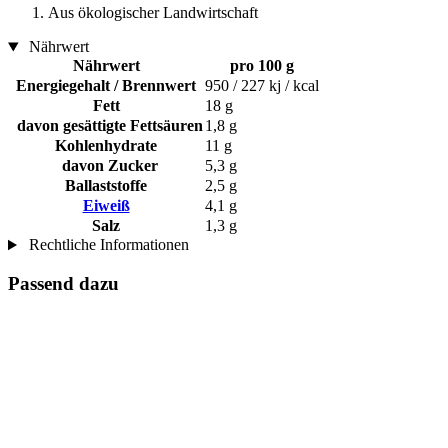
Aus ökologischer Landwirtschaft
Nährwert
Nährwert
pro 100 g
Energiegehalt / Brennwert
950 / 227 kj / kcal
Fett
18 g
davon gesättigte Fettsäuren
1,8 g
Kohlenhydrate
11 g
davon Zucker
5,3 g
Ballaststoffe
2,5 g
Eiweiß
4,1 g
Salz
1,3 g
Rechtliche Informationen
Passend dazu