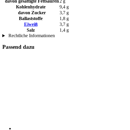
davon gesättigte Fettsäuren
2 g
Kohlenhydrate
9,4 g
davon Zucker
3,7 g
Ballaststoffe
1,8 g
Eiweiß
3,7 g
Salz
1,4 g
Rechtliche Informationen
Passend dazu