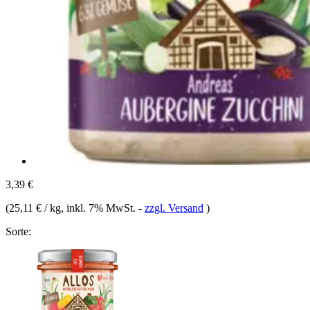
3,39 €
(
25,11 € / kg
, inkl. 7% MwSt.
-
zzgl. Versand
)
Sorte: