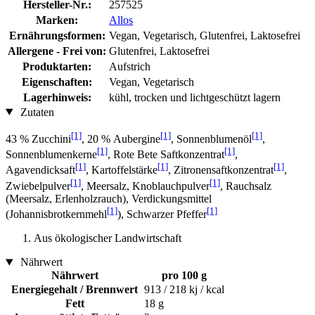
Hersteller-Nr.:
257525
Marken:
Allos
Ernährungsformen:
Vegan, Vegetarisch, Glutenfrei, Laktosefrei
Allergene - Frei von:
Glutenfrei, Laktosefrei
Produktarten:
Aufstrich
Eigenschaften:
Vegan, Vegetarisch
Lagerhinweis:
kühl, trocken und lichtgeschützt lagern
Zutaten
[1]
[1]
[1]
43 % Zucchini
, 20 % Aubergine
, Sonnenblumenöl
,
[1]
[1]
Sonnenblumenkerne
, Rote Bete Saftkonzentrat
,
[1]
[1]
[1]
Agavendicksaft
, Kartoffelstärke
, Zitronensaftkonzentrat
,
[1]
[1]
Zwiebelpulver
, Meersalz, Knoblauchpulver
, Rauchsalz
(Meersalz, Erlenholzrauch), Verdickungsmittel
[1]
[1]
(Johannisbrotkernmehl
), Schwarzer Pfeffer
Aus ökologischer Landwirtschaft
Nährwert
Nährwert
pro 100 g
Energiegehalt / Brennwert
913 / 218 kj / kcal
Fett
18 g