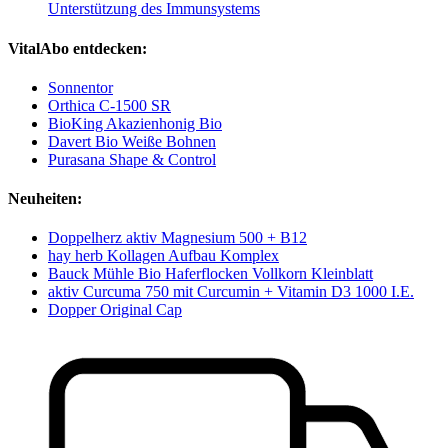
Unterstützung des Immunsystems
VitalAbo entdecken:
Sonnentor
Orthica C-1500 SR
BioKing Akazienhonig Bio
Davert Bio Weiße Bohnen
Purasana Shape & Control
Neuheiten:
Doppelherz aktiv Magnesium 500 + B12
hay herb Kollagen Aufbau Komplex
Bauck Mühle Bio Haferflocken Vollkorn Kleinblatt
aktiv Curcuma 750 mit Curcumin + Vitamin D3 1000 I.E.
Dopper Original Cap