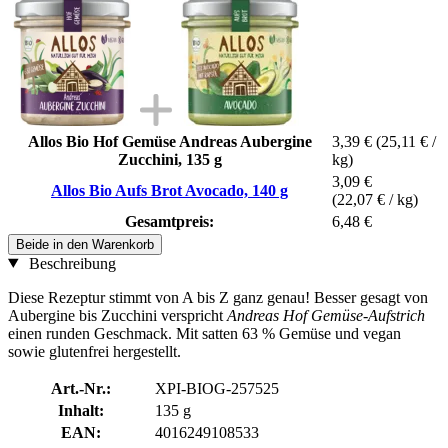
Allos Bio Hof Gemüse Andreas Aubergine
3,39 €
(25,11 € /
Zucchini, 135 g
kg)
3,09 €
Allos Bio Aufs Brot Avocado, 140 g
(22,07 € / kg)
Gesamtpreis:
6,48 €
Beide in den Warenkorb
Beschreibung
Diese Rezeptur stimmt von A bis Z ganz genau! Besser gesagt von
Aubergine bis Zucchini verspricht
Andreas Hof Gemüse-Aufstrich
einen runden Geschmack. Mit satten 63 % Gemüse und vegan
sowie glutenfrei hergestellt.
Art.-Nr.:
XPI-BIOG-257525
Inhalt:
135 g
EAN:
4016249108533