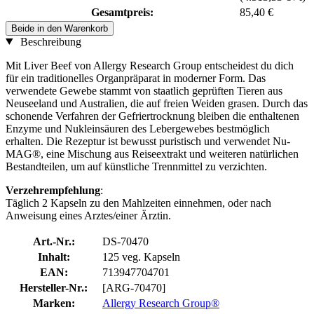
Gesamtpreis:
85,40 €
Beide in den Warenkorb
Beschreibung
Mit Liver Beef von Allergy Research Group entscheidest du dich
für ein traditionelles Organpräparat in moderner Form. Das
verwendete Gewebe stammt von staatlich geprüften Tieren aus
Neuseeland und Australien, die auf freien Weiden grasen. Durch das
schonende Verfahren der Gefriertrocknung bleiben die enthaltenen
Enzyme und Nukleinsäuren des Lebergewebes bestmöglich
erhalten. Die Rezeptur ist bewusst puristisch und verwendet Nu-
MAG®, eine Mischung aus Reiseextrakt und weiteren natürlichen
Bestandteilen, um auf künstliche Trennmittel zu verzichten.
Verzehrempfehlung
:
Täglich 2 Kapseln zu den Mahlzeiten einnehmen, oder nach
Anweisung eines Arztes/einer Ärztin.
Art.-Nr.:
DS-70470
Inhalt:
125 veg. Kapseln
EAN:
713947704701
Hersteller-Nr.:
[ARG-70470]
Marken:
Allergy Research Group®