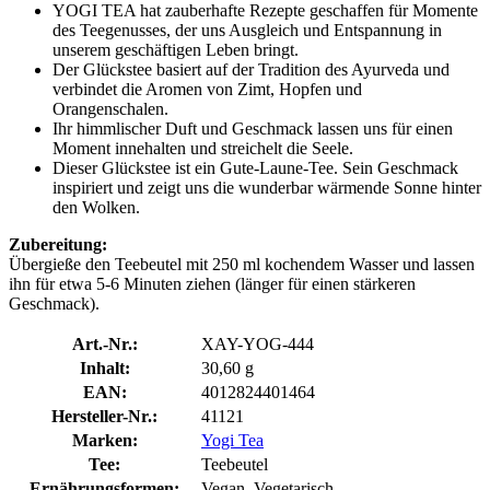
YOGI TEA hat zauberhafte Rezepte geschaffen für Momente
des Teegenusses, der uns Ausgleich und Entspannung in
unserem geschäftigen Leben bringt.
Der Glückstee basiert auf der Tradition des Ayurveda und
verbindet die Aromen von Zimt, Hopfen und
Orangenschalen.
Ihr himmlischer Duft und Geschmack lassen uns für einen
Moment innehalten und streichelt die Seele.
Dieser Glückstee ist ein Gute-Laune-Tee. Sein Geschmack
inspiriert und zeigt uns die wunderbar wärmende Sonne hinter
den Wolken.
Zubereitung:
Übergieße den Teebeutel mit 250 ml kochendem Wasser und lassen
ihn für etwa 5-6 Minuten ziehen (länger für einen stärkeren
Geschmack).
Art.-Nr.:
XAY-YOG-444
Inhalt:
30,60 g
EAN:
4012824401464
Hersteller-Nr.:
41121
Marken:
Yogi Tea
Tee:
Teebeutel
Ernährungsformen:
Vegan, Vegetarisch