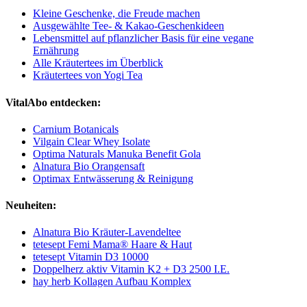
Kleine Geschenke, die Freude machen
Ausgewählte Tee- & Kakao-Geschenkideen
Lebensmittel auf pflanzlicher Basis für eine vegane
Ernährung
Alle Kräutertees im Überblick
Kräutertees von Yogi Tea
VitalAbo entdecken:
Carnium Botanicals
Vilgain Clear Whey Isolate
Optima Naturals Manuka Benefit Gola
Alnatura Bio Orangensaft
Optimax Entwässerung & Reinigung
Neuheiten:
Alnatura Bio Kräuter-Lavendeltee
tetesept Femi Mama® Haare & Haut
tetesept Vitamin D3 10000
Doppelherz aktiv Vitamin K2 + D3 2500 I.E.
hay herb Kollagen Aufbau Komplex