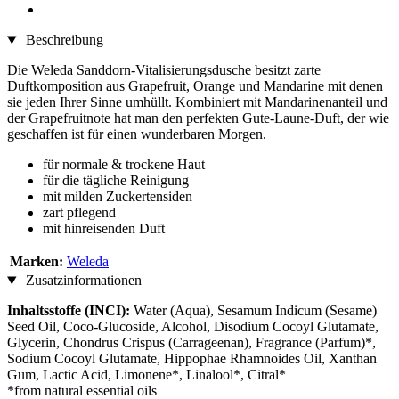
Beschreibung
Die Weleda Sanddorn-Vitalisierungsdusche besitzt zarte
Duftkomposition aus Grapefruit, Orange und Mandarine mit denen
sie jeden Ihrer Sinne umhüllt. Kombiniert mit Mandarinenanteil und
der Grapefruitnote hat man den perfekten Gute-Laune-Duft, der wie
geschaffen ist für einen wunderbaren Morgen.
für normale & trockene Haut
für die tägliche Reinigung
mit milden Zuckertensiden
zart pflegend
mit hinreisenden Duft
Marken:
Weleda
Zusatzinformationen
Inhaltsstoffe (INCI):
Water (Aqua), Sesamum Indicum (Sesame)
Seed Oil, Coco-Glucoside, Alcohol, Disodium Cocoyl Glutamate,
Glycerin, Chondrus Crispus (Carrageenan), Fragrance (Parfum)*,
Sodium Cocoyl Glutamate, Hippophae Rhamnoides Oil, Xanthan
Gum, Lactic Acid, Limonene*, Linalool*, Citral*
*from natural essential oils