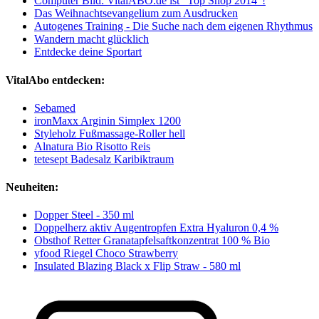
Computer Bild: VitalABO.de ist "Top Shop 2014"!
Das Weihnachtsevangelium zum Ausdrucken
Autogenes Training - Die Suche nach dem eigenen Rhythmus
Wandern macht glücklich
Entdecke deine Sportart
VitalAbo entdecken:
Sebamed
ironMaxx Arginin Simplex 1200
Styleholz Fußmassage-Roller hell
Alnatura Bio Risotto Reis
tetesept Badesalz Karibiktraum
Neuheiten:
Dopper Steel - 350 ml
Doppelherz aktiv Augentropfen Extra Hyaluron 0,4 %
Obsthof Retter Granatapfelsaftkonzentrat 100 % Bio
yfood Riegel Choco Strawberry
Insulated Blazing Black x Flip Straw - 580 ml