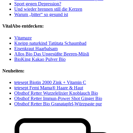
Sport gegen Depression?
Und wieder brennen still die Kerzen
Warum „bitter“ so gesund ist
VitalAbo entdecken:
Vitamaze
Kneipp naturkind Tatütata Schaumbad
Eisenkraut Haarbalsam
Allos Bio Das Ungesüßte Beeren-Müsli
BioKing Kakao Pulver Bio
Neuheiten:
tetesept Biotin 2000 Zink + Vitamin C
tetesept Femi Mama® Haare & Haut
Obsthof Retter Wurzelelixier Knoblauch Bio
Obsthof Retter Immun-Power Shot Ginger Bio
Obsthof Retter Bio Granatapfel-Würzpaste pur