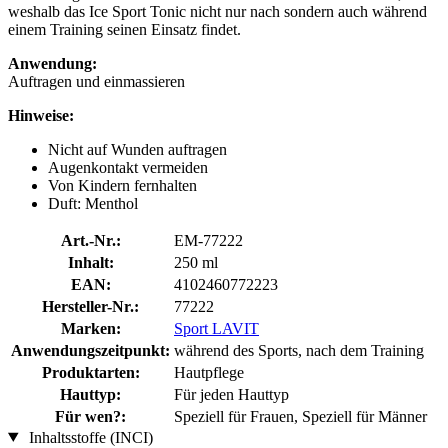
weshalb das Ice Sport Tonic nicht nur nach sondern auch während
einem Training seinen Einsatz findet.
Anwendung:
Auftragen und einmassieren
Hinweise:
Nicht auf Wunden auftragen
Augenkontakt vermeiden
Von Kindern fernhalten
Duft: Menthol
Art.-Nr.:
EM-77222
Inhalt:
250 ml
EAN:
4102460772223
Hersteller-Nr.:
77222
Marken:
Sport LAVIT
Anwendungszeitpunkt:
während des Sports, nach dem Training
Produktarten:
Hautpflege
Hauttyp:
Für jeden Hauttyp
Für wen?:
Speziell für Frauen, Speziell für Männer
Inhaltsstoffe (INCI)