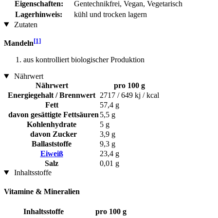
Eigenschaften:
Gentechnikfrei, Vegan, Vegetarisch
Lagerhinweis:
kühl und trocken lagern
Zutaten
[1]
Mandeln
aus kontrolliert biologischer Produktion
Nährwert
Nährwert
pro 100 g
Energiegehalt / Brennwert
2717 / 649 kj / kcal
Fett
57,4 g
davon gesättigte Fettsäuren
5,5 g
Kohlenhydrate
5 g
davon Zucker
3,9 g
Ballaststoffe
9,3 g
Eiweiß
23,4 g
Salz
0,01 g
Inhaltsstoffe
Vitamine & Mineralien
Inhaltsstoffe
pro 100 g