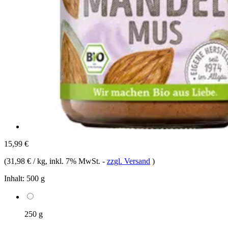
15,99 €
(
31,98 € / kg
, inkl. 7% MwSt.
-
zzgl. Versand
)
Inhalt:
500 g
250 g