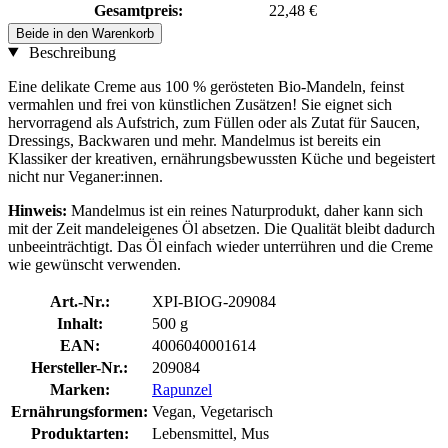
Gesamtpreis:
22,48 €
Beide in den Warenkorb
Beschreibung
Eine delikate Creme aus 100 % gerösteten Bio-Mandeln, feinst
vermahlen und frei von künstlichen Zusätzen! Sie eignet sich
hervorragend als Aufstrich, zum Füllen oder als Zutat für Saucen,
Dressings, Backwaren und mehr. Mandelmus ist bereits ein
Klassiker der kreativen, ernährungsbewussten Küche und begeistert
nicht nur Veganer:innen.
Hinweis:
Mandelmus ist ein reines Naturprodukt, daher kann sich
mit der Zeit mandeleigenes Öl absetzen. Die Qualität bleibt dadurch
unbeeinträchtigt. Das Öl einfach wieder unterrühren und die Creme
wie gewünscht verwenden.
Art.-Nr.:
XPI-BIOG-209084
Inhalt:
500 g
EAN:
4006040001614
Hersteller-Nr.:
209084
Marken:
Rapunzel
Ernährungsformen:
Vegan, Vegetarisch
Produktarten:
Lebensmittel, Mus