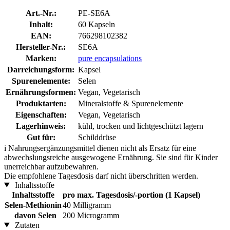
Art.-Nr.:
PE-SE6A
Inhalt:
60 Kapseln
EAN:
766298102382
Hersteller-Nr.:
SE6A
Marken:
pure encapsulations
Darreichungsform:
Kapsel
Spurenelemente:
Selen
Ernährungsformen:
Vegan, Vegetarisch
Produktarten:
Mineralstoffe & Spurenelemente
Eigenschaften:
Vegan, Vegetarisch
Lagerhinweis:
kühl, trocken und lichtgeschützt lagern
Gut für:
Schilddrüse
i
Nahrungsergänzungsmittel dienen nicht als Ersatz für eine
abwechslungsreiche ausgewogene Ernährung. Sie sind für Kinder
unerreichbar aufzubewahren.
Die empfohlene Tagesdosis darf nicht überschritten werden.
Inhaltsstoffe
Inhaltsstoffe
pro max. Tagesdosis/-portion (1 Kapsel)
Selen-Methionin
40 Milligramm
davon Selen
200 Microgramm
Zutaten