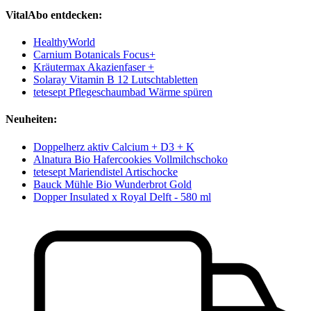
VitalAbo entdecken:
HealthyWorld
Carnium Botanicals Focus+
Kräutermax Akazienfaser +
Solaray Vitamin B 12 Lutschtabletten
tetesept Pflegeschaumbad Wärme spüren
Neuheiten:
Doppelherz aktiv Calcium + D3 + K
Alnatura Bio Hafercookies Vollmilchschoko
tetesept Mariendistel Artischocke
Bauck Mühle Bio Wunderbrot Gold
Dopper Insulated x Royal Delft - 580 ml