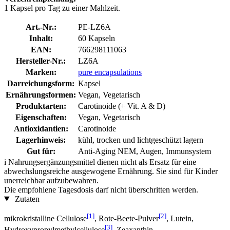
1 Kapsel pro Tag zu einer Mahlzeit.
Art.-Nr.:
PE-LZ6A
Inhalt:
60 Kapseln
EAN:
766298111063
Hersteller-Nr.:
LZ6A
Marken:
pure encapsulations
Darreichungsform:
Kapsel
Ernährungsformen:
Vegan, Vegetarisch
Produktarten:
Carotinoide (+ Vit. A & D)
Eigenschaften:
Vegan, Vegetarisch
Antioxidantien:
Carotinoide
Lagerhinweis:
kühl, trocken und lichtgeschützt lagern
Gut für:
Anti-Aging NEM, Augen, Immunsystem
i
Nahrungsergänzungsmittel dienen nicht als Ersatz für eine
abwechslungsreiche ausgewogene Ernährung. Sie sind für Kinder
unerreichbar aufzubewahren.
Die empfohlene Tagesdosis darf nicht überschritten werden.
Zutaten
[1]
[2]
mikrokristalline Cellulose
, Rote-Beete-Pulver
, Lutein,
[3]
Hydroxypropylmethylcellulose
, Zeaxanthin