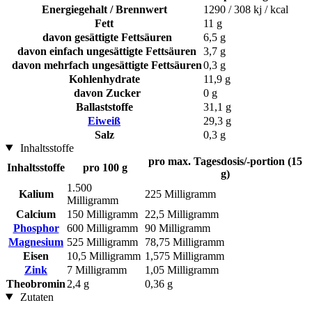
Energiegehalt / Brennwert
1290 / 308 kj / kcal
Fett
11 g
davon gesättigte Fettsäuren
6,5 g
davon einfach ungesättigte Fettsäuren
3,7 g
davon mehrfach ungesättigte Fettsäuren
0,3 g
Kohlenhydrate
11,9 g
davon Zucker
0 g
Ballaststoffe
31,1 g
Eiweiß
29,3 g
Salz
0,3 g
Inhaltsstoffe
pro max. Tagesdosis/-portion (15
Inhaltsstoffe
pro 100 g
g)
1.500
Kalium
225 Milligramm
Milligramm
Calcium
150 Milligramm
22,5 Milligramm
Phosphor
600 Milligramm
90 Milligramm
Magnesium
525 Milligramm
78,75 Milligramm
Eisen
10,5 Milligramm
1,575 Milligramm
Zink
7 Milligramm
1,05 Milligramm
Theobromin
2,4 g
0,36 g
Zutaten