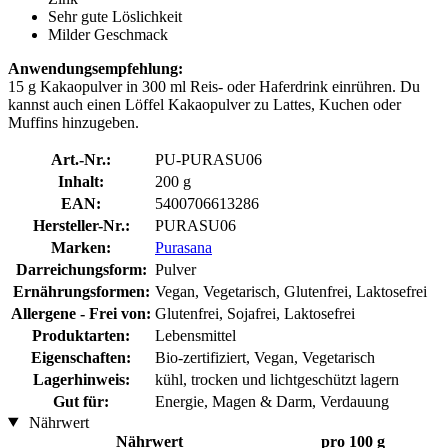
Sehr gute Löslichkeit
Milder Geschmack
Anwendungsempfehlung:
15 g Kakaopulver in 300 ml Reis- oder Haferdrink einrühren. Du
kannst auch einen Löffel Kakaopulver zu Lattes, Kuchen oder
Muffins hinzugeben.
Art.-Nr.:
PU-PURASU06
Inhalt:
200 g
EAN:
5400706613286
Hersteller-Nr.:
PURASU06
Marken:
Purasana
Darreichungsform:
Pulver
Ernährungsformen:
Vegan, Vegetarisch, Glutenfrei, Laktosefrei
Allergene - Frei von:
Glutenfrei, Sojafrei, Laktosefrei
Produktarten:
Lebensmittel
Eigenschaften:
Bio-zertifiziert, Vegan, Vegetarisch
Lagerhinweis:
kühl, trocken und lichtgeschützt lagern
Gut für:
Energie, Magen & Darm, Verdauung
Nährwert
Nährwert
pro 100 g