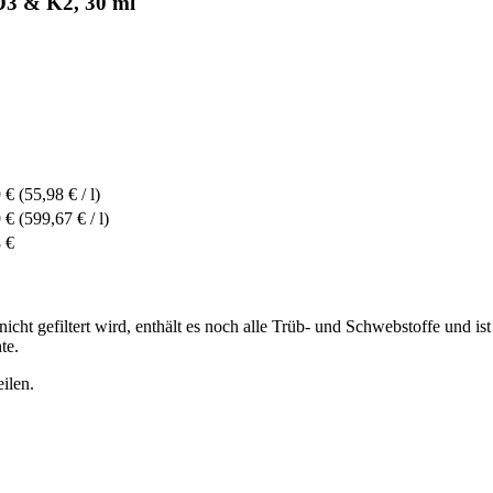
D3 & K2, 30 ml
 €
(55,98 € / l)
 €
(599,67 € / l)
 €
t gefiltert wird, enthält es noch alle Trüb- und Schwebstoffe und ist im
te.
ilen.