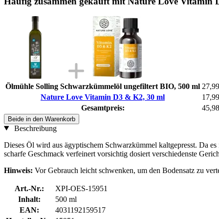
Häufig zusammen gekauft mit Nature Love Vitamin 
Ölmühle Solling Schwarzkümmelöl ungefiltert BIO, 500 ml
27,99
Nature Love Vitamin D3 & K2, 30 ml
17,99
Gesamtpreis:
45,98
Beide in den Warenkorb
Beschreibung
Dieses Öl wird aus ägyptischem Schwarzkümmel kaltgepresst. Da es nich
scharfe Geschmack verfeinert vorsichtig dosiert verschiedenste Gerich
Hinweis:
Vor Gebrauch leicht schwenken, um den Bodensatz zu verte
Art.-Nr.:
XPI-OES-15951
Inhalt:
500 ml
EAN:
4031192159517