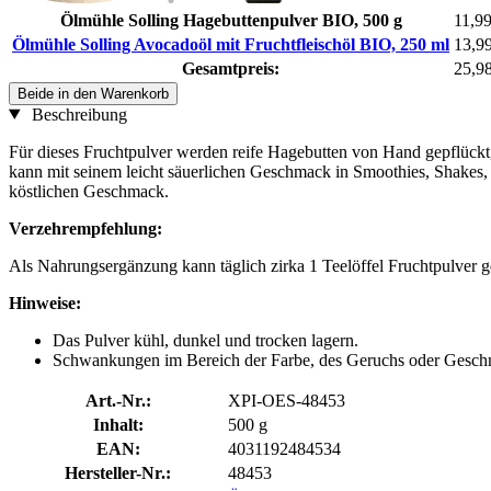
Ölmühle Solling Hagebuttenpulver BIO, 500 g
11,99
Ölmühle Solling Avocadoöl mit Fruchtfleischöl BIO, 250 ml
13,9
Gesamtpreis:
25,9
Beide in den Warenkorb
Beschreibung
Für dieses Fruchtpulver werden reife Hagebutten von Hand gepflückt, 
kann mit seinem leicht säuerlichen Geschmack in Smoothies, Shakes, 
köstlichen Geschmack.
Verzehrempfehlung:
Als Nahrungsergänzung kann täglich zirka 1 Teelöffel Fruchtpulver 
Hinweise:
Das Pulver kühl, dunkel und trocken lagern.​​
Schwankungen im Bereich der Farbe, des Geruchs oder Geschmack
Art.-Nr.:
XPI-OES-48453
Inhalt:
500 g
EAN:
4031192484534
Hersteller-Nr.:
48453