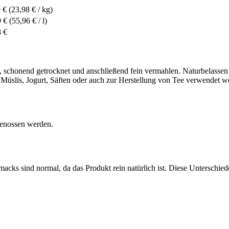
 €
(23,98 € / kg)
9 €
(55,96 € / l)
8 €
schonend getrocknet und anschließend fein vermahlen. Naturbelassen und
Müslis, Jogurt, Säften oder auch zur Herstellung von Tee verwendet we
genossen werden.
s sind normal, da das Produkt rein natürlich ist. Diese Unterschiede 