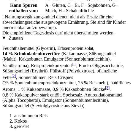
Kann Spuren
A - Gluten, C - Ei, F - Sojabohnen, G -
enthalten von:
Milch, H - Schalenfrüchte
i
Nahrungsergänzungsmittel dienen nicht als Ersatz für eine
abwechslungsreiche ausgewogene Ernährung. Sie sind für Kinder
unerreichbar aufzubewahren.
Die empfohlene Tagesdosis darf nicht überschritten werden.
Zutaten
Feuchthaltemittel (Glycerin), Erbsenproteinisolat,
14 % Schokoladenkuvertüre
(Kakaomasse, Süßungsmittel
(Maltit), Kakaobutter, Emulgator (Sonnenblumenlecithin),
[1]
Vanillearoma), Reisproteinkonzentrat
, Fructo-Oligosaccharide,
Süßungsmittel (Erythrit), Füllstoff (Polydextrose), pflanzliche
[2]
Fette
, Sonnenblumen-Reis-Crispies
(75 % Sonnenblumenproteinkonzentrat, 25 % Reismehl), natürliches
[3]
Aroma, 1 % Kakaomasse, 0,9 % Kakaobohnen Stücke
,
0,8 % Kakaopulver stark entölt, Speisesalz, Antioxidationsmittel
(Alpha-Tocopherol), Emulgator (Sonnenblumenlecithin),
Süßungsmittel (Steviolglycoside aus Stevia)
aus braunem Reis
Kokos
geröstet