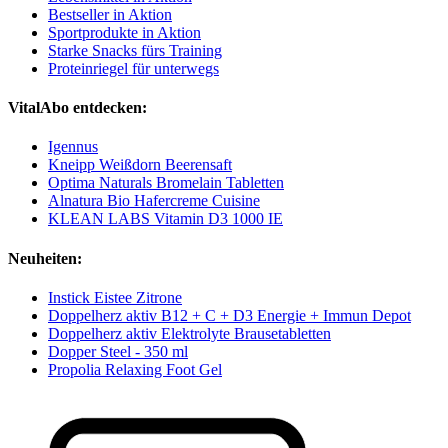
Bestseller in Aktion
Sportprodukte in Aktion
Starke Snacks fürs Training
Proteinriegel für unterwegs
VitalAbo entdecken:
Igennus
Kneipp Weißdorn Beerensaft
Optima Naturals Bromelain Tabletten
Alnatura Bio Hafercreme Cuisine
KLEAN LABS Vitamin D3 1000 IE
Neuheiten:
Instick Eistee Zitrone
Doppelherz aktiv B12 + C + D3 Energie + Immun Depot
Doppelherz aktiv Elektrolyte Brausetabletten
Dopper Steel - 350 ml
Propolia Relaxing Foot Gel