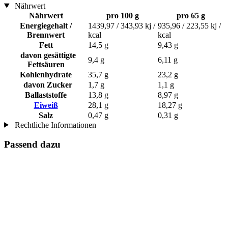
Nährwert
Nährwert
pro 100 g
pro 65 g
Energiegehalt /
1439,97 / 343,93 kj /
935,96 / 223,55 kj /
Brennwert
kcal
kcal
Fett
14,5 g
9,43 g
davon gesättigte
9,4 g
6,11 g
Fettsäuren
Kohlenhydrate
35,7 g
23,2 g
davon Zucker
1,7 g
1,1 g
Ballaststoffe
13,8 g
8,97 g
Eiweiß
28,1 g
18,27 g
Salz
0,47 g
0,31 g
Rechtliche Informationen
Passend dazu