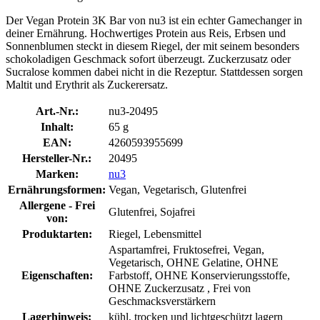
Der Vegan Protein 3K Bar von nu3 ist ein echter Gamechanger in
deiner Ernährung. Hochwertiges Protein aus Reis, Erbsen und
Sonnenblumen steckt in diesem Riegel, der mit seinem besonders
schokoladigen Geschmack sofort überzeugt. Zuckerzusatz oder
Sucralose kommen dabei nicht in die Rezeptur. Stattdessen sorgen
Maltit und Erythrit als Zuckerersatz.
Art.-Nr.:
nu3-20495
Inhalt:
65 g
EAN:
4260593955699
Hersteller-Nr.:
20495
Marken:
nu3
Ernährungsformen:
Vegan, Vegetarisch, Glutenfrei
Allergene - Frei
Glutenfrei, Sojafrei
von:
Produktarten:
Riegel, Lebensmittel
Aspartamfrei, Fruktosefrei, Vegan,
Vegetarisch, OHNE Gelatine, OHNE
Eigenschaften:
Farbstoff, OHNE Konservierungsstoffe,
OHNE Zuckerzusatz , Frei von
Geschmacksverstärkern
Lagerhinweis:
kühl, trocken und lichtgeschützt lagern