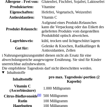
Allergene - Frei von:
Glutenfrei, Fischfrei, Sojafrei, Laktosefrei
Produktarten:
Vitamine
Eigenschaften:
Hefefrei, Vegetarisch, Weizenfrei
Antioxidantien:
Vitamin C
Aufgrund eines Produkt-Relaunches
kann die Verpackung oder das Etikett des
Produkt-Relaunch:
gelieferten Produkts vom dargestellten
Produktbild optisch abweichen.
Lagerhinweis:
kühl, trocken und lichtgeschützt lagern
Gelenke & Knochen, Radikalfänger &
Gut für:
Antioxidantien, Zellen
i
Nahrungsergänzungsmittel dienen nicht als Ersatz für eine
abwechslungsreiche ausgewogene Ernährung. Sie sind für Kinder
unerreichbar aufzubewahren.
Die empfohlene Tagesdosis darf nicht überschritten werden.
Inhaltsstoffe
pro max. Tagesdosis/-portion (2
Inhaltsstoffe
Kapseln)
Vitamin C
1.000 Milligramm
(Ascorbinsäure)
[1]
500 Milligramm
Citrus-Bioflavonoide
Rutin
100 Milligramm
Hagebutten
100 Milligramm