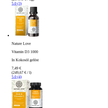
5.0 (3)
Nature Love
Vitamin D3 1000
In Kokosöl gelöst
7,49 €
(249,67 € / l)
5.0 (4)