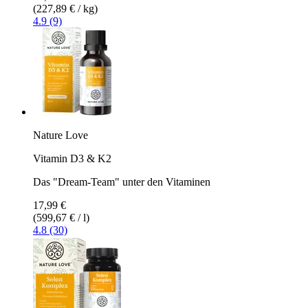
(227,89 € / kg)
4.9 (9)
Nature Love
Vitamin D3 & K2
Das "Dream-Team" unter den Vitaminen
17,99 €
(599,67 € / l)
4.8 (30)