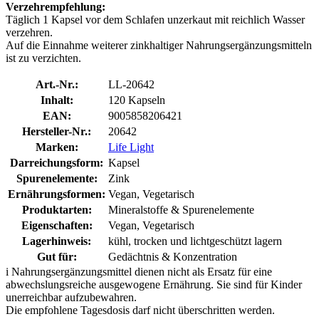
Verzehrempfehlung:
Täglich 1 Kapsel vor dem Schlafen unzerkaut mit reichlich Wasser
verzehren.
Auf die Einnahme weiterer zinkhaltiger Nahrungsergänzungsmitteln
ist zu verzichten.
Art.-Nr.:
LL-20642
Inhalt:
120 Kapseln
EAN:
9005858206421
Hersteller-Nr.:
20642
Marken:
Life Light
Darreichungsform:
Kapsel
Spurenelemente:
Zink
Ernährungsformen:
Vegan, Vegetarisch
Produktarten:
Mineralstoffe & Spurenelemente
Eigenschaften:
Vegan, Vegetarisch
Lagerhinweis:
kühl, trocken und lichtgeschützt lagern
Gut für:
Gedächtnis & Konzentration
i
Nahrungsergänzungsmittel dienen nicht als Ersatz für eine
abwechslungsreiche ausgewogene Ernährung. Sie sind für Kinder
unerreichbar aufzubewahren.
Die empfohlene Tagesdosis darf nicht überschritten werden.