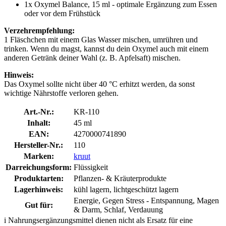
1x Oxymel Balance, 15 ml - optimale Ergänzung zum Essen
oder vor dem Frühstück
Verzehrempfehlung:
1 Fläschchen mit einem Glas Wasser mischen, umrühren und
trinken. Wenn du magst, kannst du dein Oxymel auch mit einem
anderen Getränk deiner Wahl (z. B. Apfelsaft) mischen.
Hinweis:
Das Oxymel sollte nicht über 40 °C erhitzt werden, da sonst
wichtige Nährstoffe verloren gehen.
Art.-Nr.:
KR-110
Inhalt:
45 ml
EAN:
4270000741890
Hersteller-Nr.:
110
Marken:
kruut
Darreichungsform:
Flüssigkeit
Produktarten:
Pflanzen- & Kräuterprodukte
Lagerhinweis:
kühl lagern, lichtgeschützt lagern
Energie, Gegen Stress - Entspannung, Magen
Gut für:
& Darm, Schlaf, Verdauung
i
Nahrungsergänzungsmittel dienen nicht als Ersatz für eine