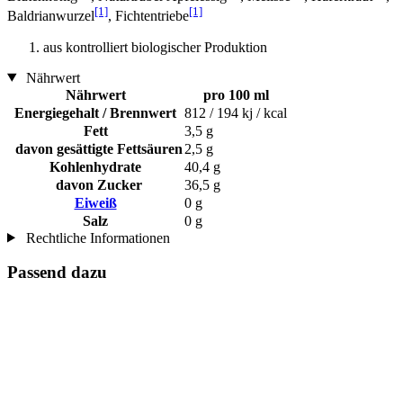
[1]
[1]
Baldrianwurzel
, Fichtentriebe
aus kontrolliert biologischer Produktion
Nährwert
Nährwert
pro 100 ml
Energiegehalt / Brennwert
812 / 194 kj / kcal
Fett
3,5 g
davon gesättigte Fettsäuren
2,5 g
Kohlenhydrate
40,4 g
davon Zucker
36,5 g
Eiweiß
0 g
Salz
0 g
Rechtliche Informationen
Passend dazu