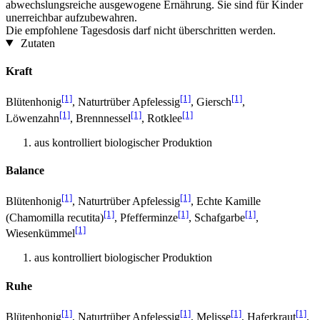
abwechslungsreiche ausgewogene Ernährung. Sie sind für Kinder
unerreichbar aufzubewahren.
Die empfohlene Tagesdosis darf nicht überschritten werden.
Zutaten
Kraft
[1]
[1]
[1]
Blütenhonig
, Naturtrüber Apfelessig
, Giersch
,
[1]
[1]
[1]
Löwenzahn
, Brennnessel
, Rotklee
aus kontrolliert biologischer Produktion
Balance
[1]
[1]
Blütenhonig
, Naturtrüber Apfelessig
, Echte Kamille
[1]
[1]
[1]
(Chamomilla recutita)
, Pfefferminze
, Schafgarbe
,
[1]
Wiesenkümmel
aus kontrolliert biologischer Produktion
Ruhe
[1]
[1]
[1]
[1]
Blütenhonig
, Naturtrüber Apfelessig
, Melisse
, Haferkraut
,