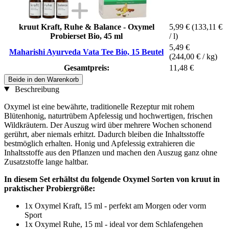
kruut Kraft, Ruhe & Balance - Oxymel
5,99 €
(133,11 €
Probierset Bio, 45 ml
/ l)
5,49 €
Maharishi Ayurveda Vata Tee Bio, 15 Beutel
(244,00 € / kg)
Gesamtpreis:
11,48 €
Beide in den Warenkorb
Beschreibung
Oxymel ist eine bewährte, traditionelle Rezeptur mit rohem
Blütenhonig, naturtrübem Apfelessig und hochwertigen, frischen
Wildkräutern. Der Auszug wird über mehrere Wochen schonend
gerührt, aber niemals erhitzt. Dadurch bleiben die Inhaltsstoffe
bestmöglich erhalten. Honig und Apfelessig extrahieren die
Inhaltsstoffe aus den Pflanzen und machen den Auszug ganz ohne
Zusatzstoffe lange haltbar.
In diesem Set erhältst du folgende Oxymel Sorten von kruut in
praktischer Probiergröße:
1x Oxymel Kraft, 15 ml - perfekt am Morgen oder vorm
Sport
1x Oxymel Ruhe, 15 ml - ideal vor dem Schlafengehen