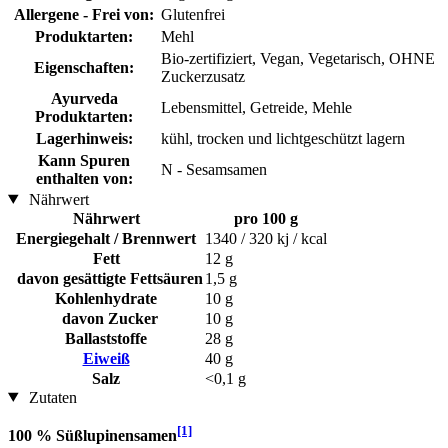
Allergene - Frei von:
Glutenfrei
Produktarten:
Mehl
Bio-zertifiziert, Vegan, Vegetarisch, OHNE
Eigenschaften:
Zuckerzusatz
Ayurveda
Lebensmittel, Getreide, Mehle
Produktarten:
Lagerhinweis:
kühl, trocken und lichtgeschützt lagern
Kann Spuren
N - Sesamsamen
enthalten von:
Nährwert
Nährwert
pro 100 g
Energiegehalt / Brennwert
1340 / 320 kj / kcal
Fett
12 g
davon gesättigte Fettsäuren
1,5 g
Kohlenhydrate
10 g
davon Zucker
10 g
Ballaststoffe
28 g
Eiweiß
40 g
Salz
<0,1 g
Zutaten
[1]
100 % Süßlupinensamen