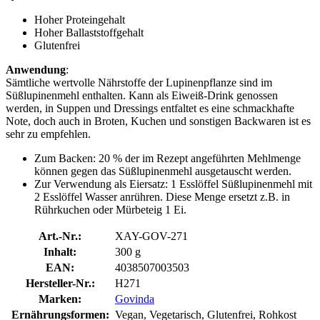
Hoher Proteingehalt
Hoher Ballaststoffgehalt
Glutenfrei
Anwendung
:
Sämtliche wertvolle Nährstoffe der Lupinenpflanze sind im
Süßlupinenmehl enthalten. Kann als Eiweiß-Drink genossen
werden, in Suppen und Dressings entfaltet es eine schmackhafte
Note, doch auch in Broten, Kuchen und sonstigen Backwaren ist es
sehr zu empfehlen.
Zum Backen: 20 % der im Rezept angeführten Mehlmenge
können gegen das Süßlupinenmehl ausgetauscht werden.
Zur Verwendung als Eiersatz: 1 Esslöffel Süßlupinenmehl mit
2 Esslöffel Wasser anrühren. Diese Menge ersetzt z.B. in
Rührkuchen oder Mürbeteig 1 Ei.
Art.-Nr.:
XAY-GOV-271
Inhalt:
300 g
EAN:
4038507003503
Hersteller-Nr.:
H271
Marken:
Govinda
Ernährungsformen:
Vegan, Vegetarisch, Glutenfrei, Rohkost