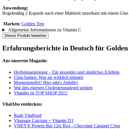
Anwendung:
Regelmäßig 2 Kapseln nach einer Mahlzeit unzerkaut mit einem Gla
Marken:
Golden Tree
Allgemeine Informationen zu Vitamin C
Dieses Produkt bewerten
Erfahrungsberichte in Deutsch für Golden
Aus unserem Magazin:
Herbstspaziergang – Ein gesundes und sinnliches Erlebnis
Chia-Samen: Was sie wirklich können
Morgenmuffel? Hier gibt's Abhilfe!
Wie den eigenen Cholesterinspiegel senken
Vitalabo ist TOP SHOP 2015
VitalAbo entdecken:
Raab Vitalfood
Vitamaze Calcium + Vitamin D3
VHEY® Protein Bar 12er Box - Chocolate Caramel Crisp