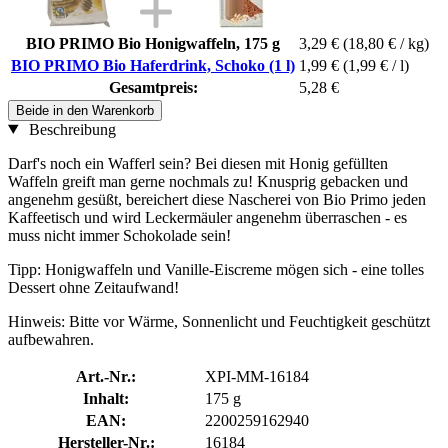
BIO PRIMO Bio Honigwaffeln, 175 g
3,29 €
(18,80 € / kg)
BIO PRIMO Bio Haferdrink, Schoko (1 l)
1,99 €
(1,99 € / l)
Gesamtpreis:
5,28 €
Beide in den Warenkorb
Beschreibung
Darf's noch ein Wafferl sein? Bei diesen mit Honig gefüllten
Waffeln greift man gerne nochmals zu! Knusprig gebacken und
angenehm gesüßt, bereichert diese Nascherei von Bio Primo jeden
Kaffeetisch und wird Leckermäuler angenehm überraschen - es
muss nicht immer Schokolade sein!
Tipp: Honigwaffeln und Vanille-Eiscreme mögen sich - eine tolles
Dessert ohne Zeitaufwand!
Hinweis: Bitte vor Wärme, Sonnenlicht und Feuchtigkeit geschützt
aufbewahren.
Art.-Nr.:
XPI-MM-16184
Inhalt:
175 g
EAN:
2200259162940
Hersteller-Nr.:
16184