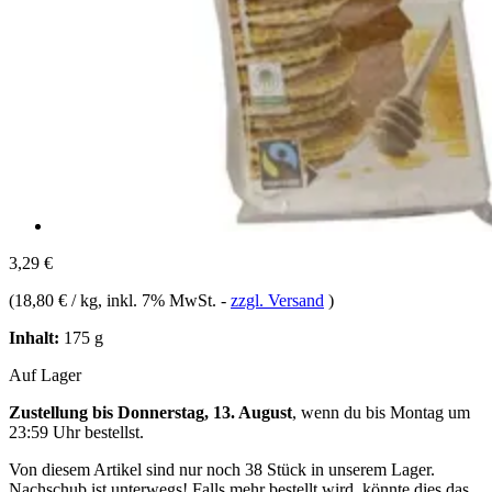
3,29 €
(
18,80 € / kg
, inkl. 7% MwSt.
-
zzgl. Versand
)
Inhalt:
175 g
Auf Lager
Zustellung bis Donnerstag, 13. August
, wenn du bis
Montag um
23:59 Uhr
bestellst.
Von diesem Artikel sind nur noch 38 Stück in unserem Lager.
Nachschub ist unterwegs! Falls mehr bestellt wird, könnte dies das