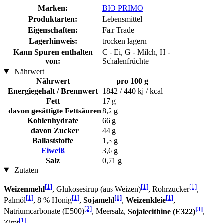
Marken:
BIO PRIMO
Produktarten:
Lebensmittel
Eigenschaften:
Fair Trade
Lagerhinweis:
trocken lagern
Kann Spuren enthalten
C - Ei, G - Milch, H -
von:
Schalenfrüchte
Nährwert
Nährwert
pro 100 g
Energiegehalt / Brennwert
1842 / 440 kj / kcal
Fett
17 g
davon gesättigte Fettsäuren
8,2 g
Kohlenhydrate
66 g
davon Zucker
44 g
Ballaststoffe
1,3 g
Eiweiß
3,6 g
Salz
0,71 g
Zutaten
[1]
[1]
[1]
Weizenmehl
, Glukosesirup (aus Weizen)
, Rohrzucker
,
[1]
[1]
[1]
[1]
Palmöl
, 8 % Honig
,
Sojamehl
,
Weizenkleie
,
[2]
[3]
Natriumcarbonate (E500)
, Meersalz,
Sojalecithine (E322)
,
[1]
Zimt