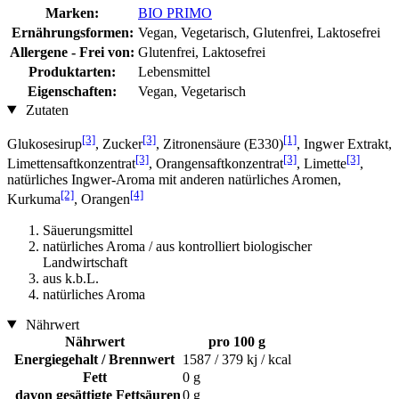
Marken:
BIO PRIMO
Ernährungsformen:
Vegan, Vegetarisch, Glutenfrei, Laktosefrei
Allergene - Frei von:
Glutenfrei, Laktosefrei
Produktarten:
Lebensmittel
Eigenschaften:
Vegan, Vegetarisch
Zutaten
[3]
[3]
[1]
Glukosesirup
, Zucker
, Zitronensäure (E330)
, Ingwer Extrakt,
[3]
[3]
[3]
Limettensaftkonzentrat
, Orangensaftkonzentrat
, Limette
,
natürliches Ingwer-Aroma mit anderen natürliches Aromen,
[2]
[4]
Kurkuma
, Orangen
Säuerungsmittel
natürliches Aroma / aus kontrolliert biologischer
Landwirtschaft
aus k.b.L.
natürliches Aroma
Nährwert
Nährwert
pro 100 g
Energiegehalt / Brennwert
1587 / 379 kj / kcal
Fett
0 g
davon gesättigte Fettsäuren
0 g