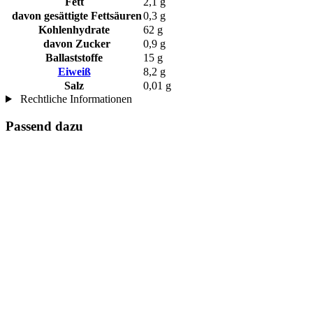
Fett
2,1 g
davon gesättigte Fettsäuren
0,3 g
Kohlenhydrate
62 g
davon Zucker
0,9 g
Ballaststoffe
15 g
Eiweiß
8,2 g
Salz
0,01 g
Rechtliche Informationen
Passend dazu