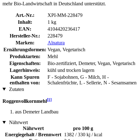
mehr Bio-Landwirtschaft in Deutschland unterstützt.
Art.-Nr.:
XPI-MM-228479
Inhalt:
1 kg
EAN:
4104420236417
Hersteller-Nr.:
228479
Marken:
Alnatura
Ernährungsformen:
Vegan, Vegetarisch
Produktarten:
Mehl
Eigenschaften:
Bio-zertifiziert, Demeter, Vegan, Vegetarisch
Lagerhinweis:
kühl und trocken lagern
Kann Spuren
F - Sojabohnen, G - Milch, H -
enthalten von:
Schalenfrüchte, L - Sellerie, N - Sesamsamen
Zutaten
[1]
Roggenvollkornmehl
aus Demeter Landbau
Nährwert
Nährwert
pro 100 g
Energiegehalt / Brennwert
1382 / 330 kj / kcal