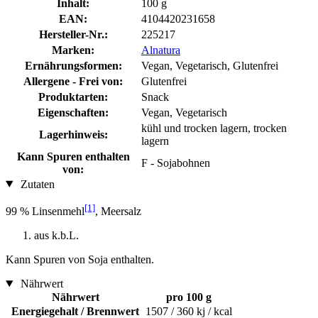
Inhalt:
100 g
EAN:
4104420231658
Hersteller-Nr.:
225217
Marken:
Alnatura
Ernährungsformen:
Vegan, Vegetarisch, Glutenfrei
Allergene - Frei von:
Glutenfrei
Produktarten:
Snack
Eigenschaften:
Vegan, Vegetarisch
kühl und trocken lagern, trocken
Lagerhinweis:
lagern
Kann Spuren enthalten
F - Sojabohnen
von:
Zutaten
[1]
99 % Linsenmehl
, Meersalz
aus k.b.L.
Kann Spuren von Soja enthalten.
Nährwert
Nährwert
pro 100 g
Energiegehalt / Brennwert
1507 / 360 kj / kcal