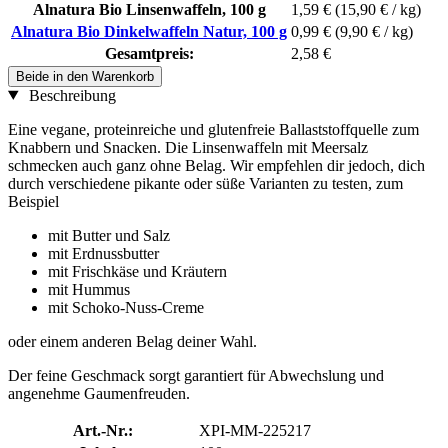
Alnatura Bio Linsenwaffeln, 100 g
1,59 €
(15,90 € / kg)
Alnatura Bio Dinkelwaffeln Natur, 100 g
0,99 €
(9,90 € / kg)
Gesamtpreis:
2,58 €
Beide in den Warenkorb
Beschreibung
Eine vegane, proteinreiche und glutenfreie Ballaststoffquelle zum
Knabbern und Snacken. Die Linsenwaffeln mit Meersalz
schmecken auch ganz ohne Belag. Wir empfehlen dir jedoch, dich
durch verschiedene pikante oder süße Varianten zu testen, zum
Beispiel
mit Butter und Salz
mit Erdnussbutter
mit Frischkäse und Kräutern
mit Hummus
mit Schoko-Nuss-Creme
oder einem anderen Belag deiner Wahl.
Der feine Geschmack sorgt garantiert für Abwechslung und
angenehme Gaumenfreuden.
Art.-Nr.:
XPI-MM-225217