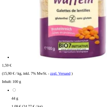
1,59 €
(
15,90 € / kg
, inkl. 7% MwSt.
-
zzgl. Versand
)
Inhalt:
100 g
44 g
1,09 €
(24,77 € / kg)